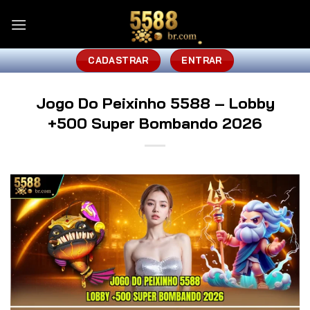
Skip
to
content
CADASTRAR
ENTRAR
Jogo Do Peixinho 5588 – Lobby
+500 Super Bombando 2026