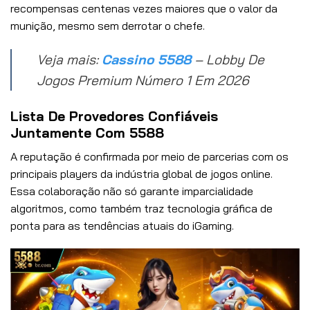
recompensas centenas vezes maiores que o valor da
munição, mesmo sem derrotar o chefe.
Veja mais:
Cassino 5588
– Lobby De
Jogos Premium Número 1 Em 2026
Lista De Provedores Confiáveis
Juntamente Com 5588
A reputação é
confirmada por meio de parcerias com os
principais players da indústria global de jogos online.
Essa colaboração não só garante imparcialidade
algoritmos, como também traz tecnologia gráfica de
ponta para as tendências atuais do iGaming.