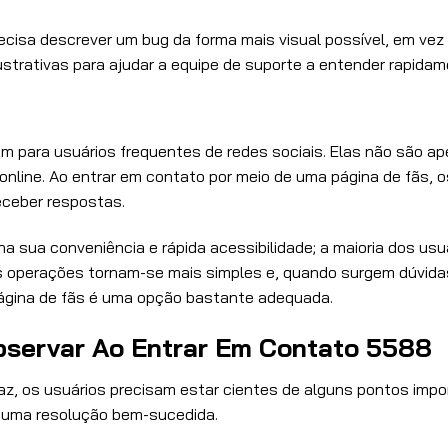
ecisa descrever um bug da forma mais visual possível, em vez
ustrativas para ajudar a equipe de suporte a entender rapid
 para usuários frequentes de redes sociais. Elas não são ape
nline. Ao entrar em contato por meio de uma página de fãs, o
eceber respostas.
 sua conveniência e rápida acessibilidade; a maioria dos usuá
as operações tornam-se mais simples e, quando surgem dúvidas
página de fãs é uma opção bastante adequada.
bservar Ao Entrar Em Contato 5588
caz, os usuários precisam estar cientes de alguns pontos imp
uma resolução bem-sucedida.