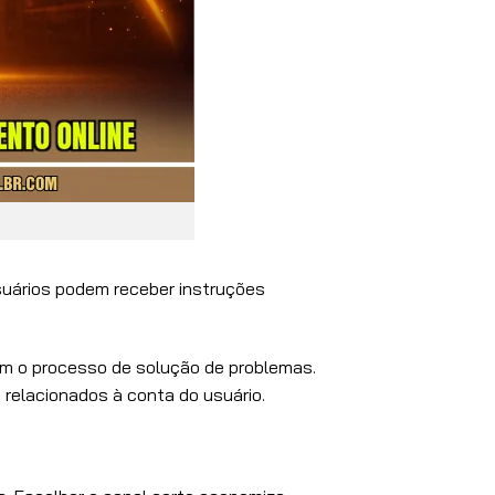
usuários podem receber instruções
com o processo de solução de problemas.
 relacionados à conta do usuário.