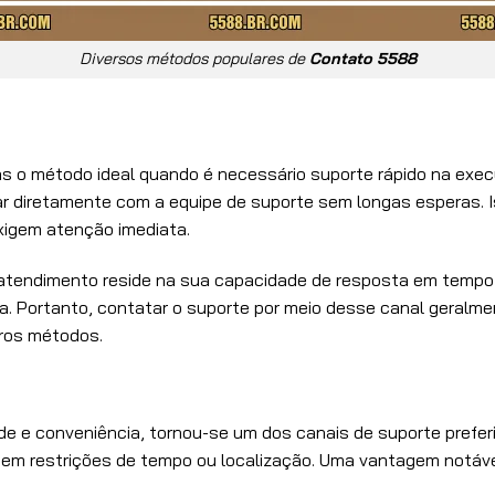
Diversos métodos populares de
Contato 5588
as o método ideal quando é necessário suporte rápido na exe
r diretamente com a equipe de suporte sem longas esperas. 
xigem atenção imediata.
e atendimento reside na sua capacidade de resposta em temp
a. Portanto, contatar o suporte por meio desse canal geralme
ros métodos.
ade e conveniência, tornou-se um dos canais de suporte prefer
em restrições de tempo ou localização. Uma vantagem notáve