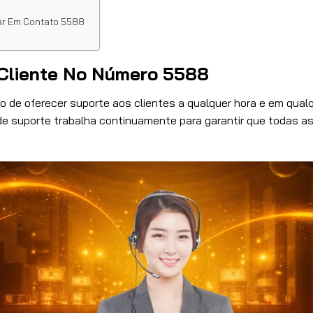
rar Em Contato 5588
 Cliente No Número 5588
o de oferecer suporte aos clientes a qualquer hora e em qual
e de suporte trabalha continuamente para garantir que todas a