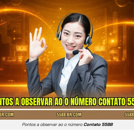
Pontos a observar ao o número
Contato 5588