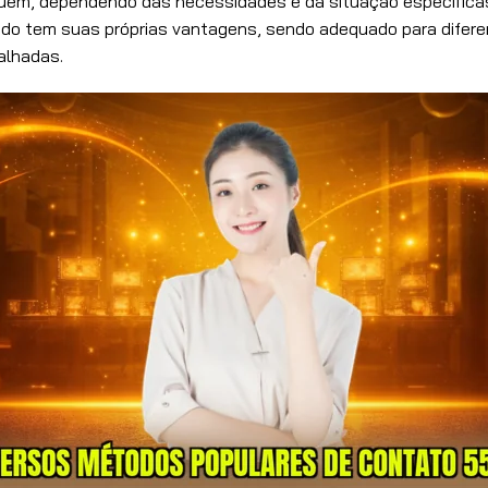
uém, dependendo das necessidades e da situação específicas
do tem suas próprias vantagens, sendo adequado para diferen
alhadas.