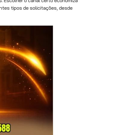
. Escolher o canal certo economiza
tes tipos de solicitações, desde