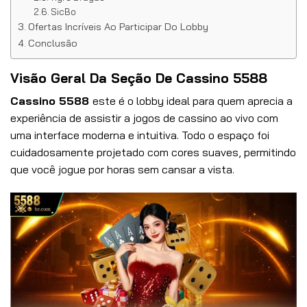
SicBo
Ofertas Incríveis Ao Participar Do Lobby
Conclusão
Visão Geral Da Seção De Cassino 5588
Cassino 5588
este é o lobby ideal para quem aprecia a
experiência de assistir a jogos de cassino ao vivo com
uma interface moderna e intuitiva. Todo o espaço foi
cuidadosamente projetado com cores suaves, permitindo
que você jogue por horas sem cansar a vista.