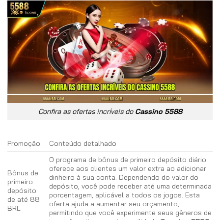
Confira as ofertas incríveis do
Cassino 5588
Promoção
Conteúdo detalhado
O programa de bônus de primeiro depósito diário
oferece aos clientes um valor extra ao adicionar
Bônus de
dinheiro à sua conta. Dependendo do valor do
primeiro
depósito, você pode receber até uma determinada
depósito
porcentagem, aplicável a todos os jogos. Esta
de até 88
oferta ajuda a aumentar seu orçamento,
BRL
permitindo que você experimente seus gêneros de