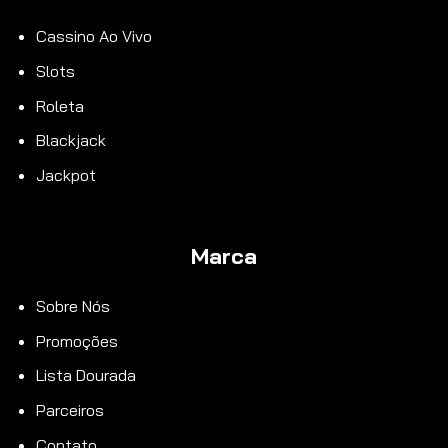
Cassino Ao Vivo
Slots
Roleta
Blackjack
Jackpot
Marca
Sobre Nós
Promoções
Lista Dourada
Parceiros
Contato