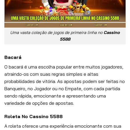
Uma vasta coleção de jogos de primeira linha no
Cassino
5588
Bacará
O bacará é uma escolha popular entre muitos jogadores,
atraindo-os com suas regras simples e altas
probabilidades de vitória. As apostas podem ser feitas no
Banqueiro, no Jogador ou no Empate, com cada partida
sendo rápida, emocionante e apresentando uma
variedade de opções de apostas.
Roleta No Cassino 5588
A roleta oferece uma experiência emocionante com sua