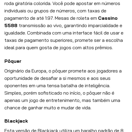
roda giratória colorida. Você pode apostar em números
individuais ou grupos de números, com taxas de
pagamento de até 1:97. Mesas de roleta em
Cassino
5588
transmissão ao vivo, garantindo imparcialidade e
igualdade. Combinada com uma interface fácil de usar e
taxas de pagamento superiores, promete ser a escolha
ideal para quem gosta de jogos com altos prêmios.
Pôquer
Originário da Europa, o pôquer promete aos jogadores a
oportunidade de desafiar a si mesmos e aos seus
oponentes em uma tensa batalha de inteligência.
Simples, porém sofisticado no início, o pôquer não é
apenas um jogo de entretenimento, mas também uma
chance de ganhar muito e mudar de vida.
Blackjack
Esta versão de Blackjack utiliza um baralho padrão de 8