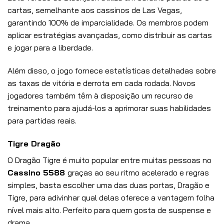
cartas, semelhante aos cassinos de Las Vegas,
garantindo 100% de imparcialidade. Os membros podem
aplicar estratégias avançadas, como distribuir as cartas
e jogar para a liberdade.
Além disso, o jogo fornece estatísticas detalhadas sobre
as taxas de vitória e derrota em cada rodada. Novos
jogadores também têm à disposição um recurso de
treinamento para ajudá-los a aprimorar suas habilidades
para partidas reais.
Tigre Dragão
O Dragão Tigre é muito popular entre muitas pessoas no
Cassino 5588
graças ao seu ritmo acelerado e regras
simples, basta escolher uma das duas portas, Dragão e
Tigre, para adivinhar qual delas oferece a vantagem folha
nível mais alto. Perfeito para quem gosta de suspense e
drama.