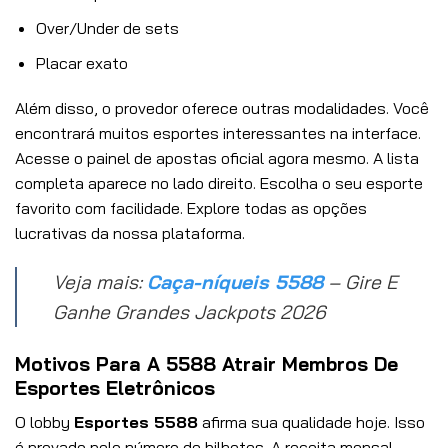
Over/Under de sets
Placar exato
Além disso, o provedor oferece outras modalidades. Você
encontrará muitos esportes interessantes na interface.
Acesse o painel de apostas oficial agora mesmo. A lista
completa aparece no lado direito. Escolha o seu esporte
favorito com facilidade. Explore todas as opções
lucrativas da nossa plataforma.
Veja mais:
Caça-níqueis 5588
– Gire E
Ganhe Grandes Jackpots 2026
Motivos Para A 5588 Atrair Membros De
Esportes Eletrônicos
O lobby
Esportes 5588
afirma sua qualidade hoje. Isso
é provado pelo número de bilhetes. A receita mensal