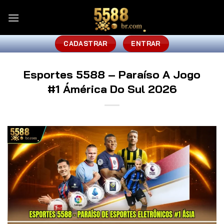
Skip
to
content
CADASTRAR
ENTRAR
Esportes 5588 – Paraíso A Jogo
#1 Ámérica Do Sul 2026