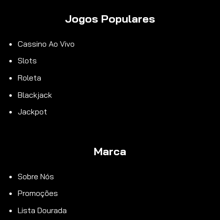
Jogos Populares
Cassino Ao Vivo
Slots
Roleta
Blackjack
Jackpot
Marca
Sobre Nós
Promoções
Lista Dourada