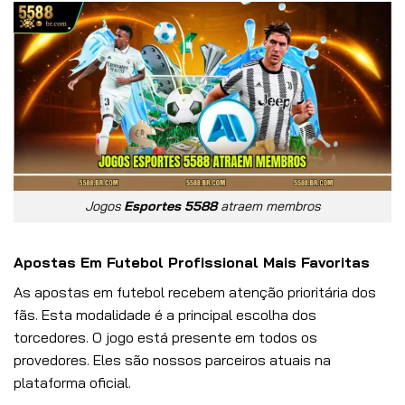
Jogos
Esportes 5588
atraem membros
Apostas Em Futebol Profissional Mais Favoritas
As apostas em futebol recebem atenção prioritária dos
fãs. Esta modalidade é a principal escolha dos
torcedores. O jogo está presente em todos os
provedores. Eles são nossos parceiros atuais na
plataforma oficial.